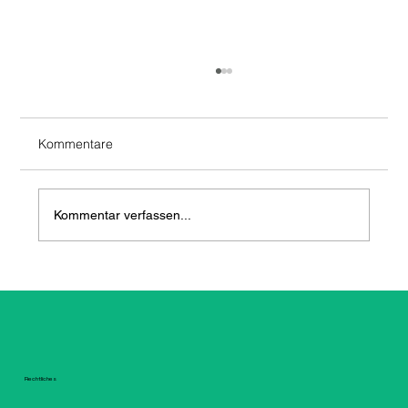
Kommentare
Kommentar verfassen...
Dynamische Stromtarife: Wie Sie mit Ihrer
Photovoltaikanlage noch mehr sparen
können
Rechtliches