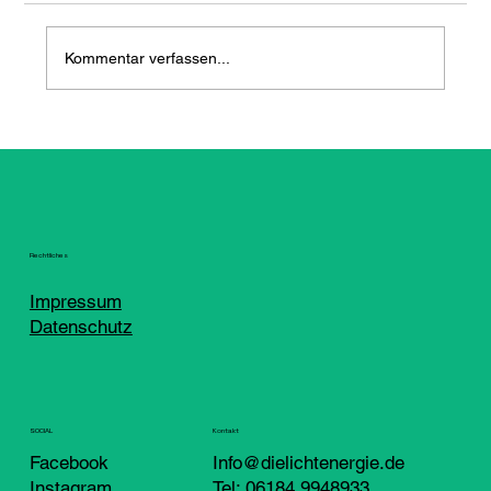
Kommentar verfassen...
Notstrom für Photovoltaikanlagen:
Sicherheit bei Stromausfällen
Rechtliches
Impressum
Datenschutz
Kontakt
SOCIAL
Info@dielichtenergie.de
Facebook
Tel: 06184 9948933
Instagram